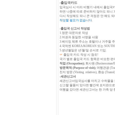
-
출입국카드
입국심사 시 미리 비행기 내에서 출입국
하면 나중에 따로 준비하지 않아도 되니
다시 작성해도 되니 큰 걱정은 안 해도 
작성할 필요가 없습니다
.
-
출입국 신고서 작성법
1.
영문 대문자로 작성
2.
여권과 동일한 서명을 사용
3.
베이징 체류 주소는 호텔이나 거주할 
4.
국적엔
KOREA/KOREAN
또는
SOUTH
5.
생년월일은 년
/
월
/
일 순서로 기입
.
☞
출입국 카드 작성 시 참조
!
국가 별로 출입국 카드 항목은 비슷한 
직업
(Occupation);
회사원
(Businessman/
방문목적
(Purpose of visit);
여행관광
(Tra
친지 방문
(Visiting relatives),
환승
(Transit
-
세관신고서
세관신고서입국심사를 마치고 수하물을 
신고할 물품이 있다면 빨간색 표지판으로
여행을 갔다면 세관신고서는 한 가족 당 