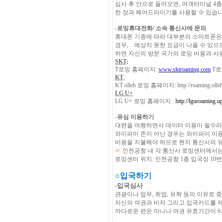
심사 후 안으로 들어오면
,
여객터미널
4
층
한 장과 헤어드라이기를 사용할 수 있습
-
로밍휴대전화/ 소속 통신사에 문의
휴대폰 기종에 따라 대부분의 스마트폰은
경우
,
예상치 못한 요금이 나올 수 있으
하면 자신의
방문 국가의 로밍 비용과 사
SKT;
T
로밍 홈페이지
:
www.sktroaming.com
T
로
KT
;
KT olleh
로밍 홈페이지
: http://roaming.oll
LG U+
LG U+
로밍 홈페이지
:
http://lguroaming.u
-
유심 이용하기
대련을 여행하면서 데이터 이용이 필수라
와이파이 존이 아닌 경우는 와이파이 이용
비용을
지불해야 하므로 현지 통신사의 
☞
인천공항 내 각 통신사 로밍센터에서는
로밍센터 위치
:
인천공항
1
층 입국장
10
번
○
입국하기
-
입국심사
관광이나 업무
,
취업
,
유학 등의 이유로 
자신의 여권과 비자 그리고 입국카드를 
까다로운 편은 아니나 여권 유효기간이
6