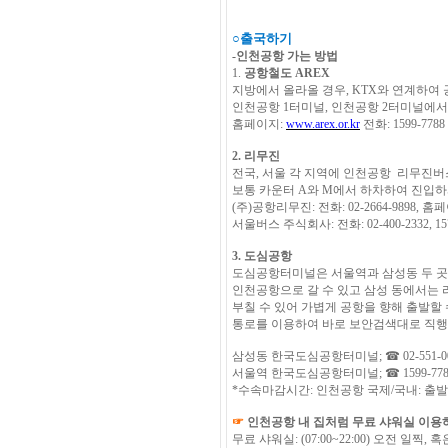
○
출국하기
-
인천공항 가는 방법
1.
공항철도
AREX
지방에서 올라올 경우
, KTX
와 연계하여 
인천공항 1터미널, 인천공항 2터미널에
홈페이지
:
www.arex.or.kr
전화
: 1599-7788
2.
리무진
전국, 서울 각 지역에 인천공항 리무진
보통 카운터
A
와
M
에서 하차하여 진입하
(
주
)
공항리무진
:
전화
: 02-2664-9898,
홈페
서울버스 주식회사
:
전화
: 02-400-2332, 1
3.
도심공항
도심공항터미널은 서울역과 삼성동 두 곳
인천공항으로 갈 수 있고 삼성 동에서는 
부칠 수 있어 가볍게 공항을 향해 출발할 
통로를 이용하여 바로 보안검색대로 직행
삼성동 한국도심공항터미널
;
☎
02-551-00
서울역 한국도심공항터미널
;
☎
1599-778
*
수속마감시간
:
인천공항 국제
/
국내
:
출
☞
인천공항 내 집처럼 무료 샤워실 이용
무료 샤워실
: (07:00~22:00)
오전 일찍
,
혹