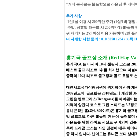
*캐디 봉사료는 불포함으로 라운딩 후 캐디에게 
추가 사항
-1인1실 이용 시 200위안 추가 (1실/1박 평일
-주말, 공휴일 라운드 시 250위안/18홀/골퍼 
위 패키지는 2인 이상 이용 가능하며 2인 
더 자세한 사항 문의 : 010 8258 1264 / 카톡 ID:
홍기곡 골프장 소개 (Red Flag Valley
홍기곡GC는 아시아 10대 챌린지 코스로 201
베스트 골프 리조트 1위를 차지했으며 더불
중국의 10대 리조트 골프장과 골프 호텔로 
대련서교국가삼림공원에 위치하여 산과 계곡으로 둘러
2009년도에, 골프텔은 2010년도에 개장한
그린은 벤트그래스(Bentgrass)를 페어웨이는 
지역의 양잔디 코스로 그린 스피드는 3.2정
유니콘 8번 홀(파4, 390야드)은 홍기곡 
및 골프호텔, 다른 홀들이 한 눈에 들어오며 산을
라운드를 위한 라이트 시설도 구비되어 있습니
특히 드래곤 코스는 자연 경관이 매우 뛰어나
중 하나 입니다. 난이도는 유니콘 보다 상대