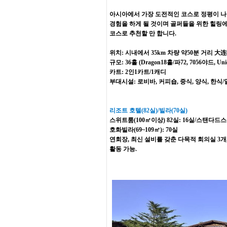
아시아에서 가장 도전적인 코스로 정평이 나
경험을 하게 될 것이며 골퍼들을 위한 힐링에
코스로 추천할 만 합니다.
위치: 시내에서 35km 차량 약50분 거리
大连
규모: 36홀 (Dragon18홀/파72, 7056야드, Un
카트: 2인1카트/1캐디
부대시설: 로비바, 커피숍, 중식, 양식, 한식/
리조트 호텔(82실)/빌라(70실)
스위트룸(100㎡이상) 82실: 16실/스탠다드
호화빌라(69~109㎡): 70실
연회장, 최신 설비를 갖춘 다목적 회의실 3개,
활동 가능.