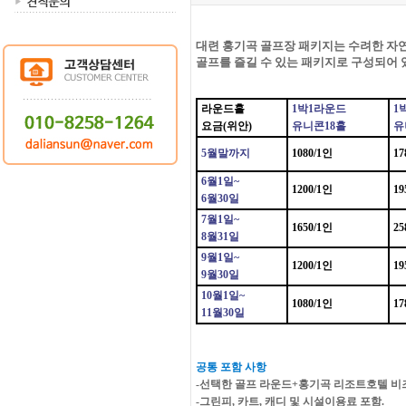
대련 홍기곡 골프장 패키지는 수려한 자연
골프를 즐길 수 있는 패키지로 구성되어 
라운드홀
1박1라운드
1
요금(위안)
유니콘18홀
유
5월말까지
1080/1인
17
6월1일~
1200/1인
19
6월30일
7월1일~
1650/1인
25
8월31일
9월1일~
1200/1인
19
9월30일
10월1일~
1080/1인
17
11월30일
공통 포함 사항
-선택한 골프 라운드+홍기곡 리조트호텔 
-그린피, 카트, 캐디 및 시설이용료 포함.