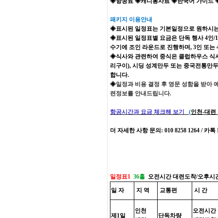
◈항공료 ◈캐디봉사료 ◈한국어 가이드 
패키지 이용안내
◈표시된 일정표는 기본일정으로 원하시는 호
◈표시된 일정표별 요금은 단독 행사 4인/1
수기에 조인 라운드로 진행하며, 3인 또는 
◈식사와 관련하여 중식은 클럽하우스 식사 
리구이), 시딩 성계만두 또는 중국전통만두
합니다.
◈
일정과 비용 결정 후 영문 성함을 받아
련정보를 안내드립니다.
항공시간과 요금 체크해 보기
(
인천-대련
더 자세한 사항 문의: 010 8258 1264 / 카톡 ID
일정표1
36홀
오전시간 대련도착/오후시
일 자
지 역
교통편
시 간
인천
오전시간
제1일
단독차량