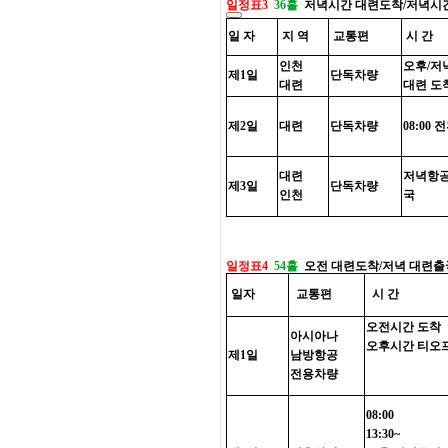
일정표3
36홀
저녁시간 대련도착/저녁시
일 자
지 역
교통편
시 간
인천
오후/저
제1일
단독차량
대련
대련 도
제2일
대련
단독차량
08:00 
대련
저녁항
제3일
단독차량
인천
국
일정표4
54홀
오전 대련도착/저녁 대련출
일자
교통편
시 간
오전시간 도착
아시아나
오후시간 티오
제1일
남방항공
전용차량
08:00
13:30~