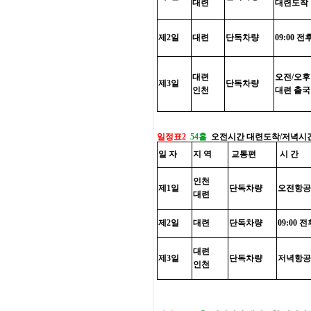
대련
대련도착
제2일
대련
단독차량
09:00 전
대련
오전/오후
제3일
단독차량
인천
대련 출국
일정표2
54홀
오전시간 대련도착/저녁시
일 자
지 역
교통편
시 간
인천
제1일
단독차량
오전항공
대련
제2일
대련
단독차량
09:00 
대련
제3일
단독차량
저녁항공
인천