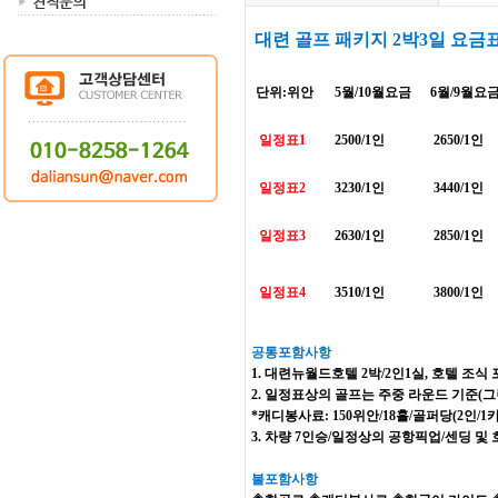
대련 골프 패키지 2박3일 요
단위:위안
5월/10월요금
6월/9월요
일정표1
2500/1인
2650/1인
일정표2
3230/1인
3440/1인
일정표3
2630/1인
2850/1인
일정표4
3510/1인
3800/1인
공통포함사항
1. 대련뉴월드호텔 2박/2인1실, 호텔 조
2. 일정표상의 골프는 주중 라운드 기준(그
*캐디봉사료: 150위안/18홀/골퍼당(2인/1
3. 차량 7인승/일정상의 공항픽업/센딩 
불포함사항