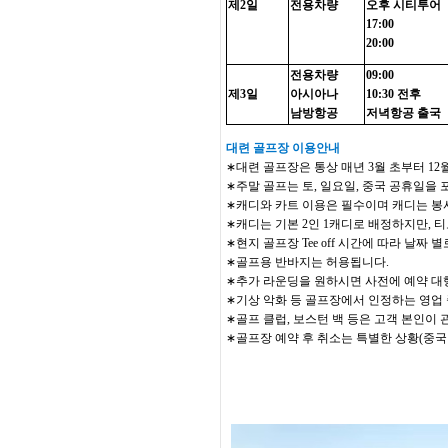
제2일
전용차량
오후 시티투어
17:00
20:00
전용차량
09:00
제3일
아시아나
10:30 전후
남방항공
저녁항공 출국
대련 골프장 이용안내
∗대련 골프장은 통상 매년 3월 초부터 1
∗주말 골프는 토, 일요일, 중국 공휴일을 
∗캐디와 카트 이용은 필수이며 캐디는 봉
∗캐디는 기본 2인 1캐디로 배정하지만, 
∗현지 골프장 Tee off 시간에 따라 날짜
∗골프용 반바지는 허용됩니다.
∗추가 라운딩을 원하시면 사전에 예약 대행
∗기상 악화 등 골프장에서 인정하는 영업 
∗골프 클럽, 보스턴 백 등은 고객 본인이 
∗골프장 예약 후 취소는 특별한 상황(중국