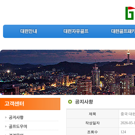
제목
중국 대련
작성일자
2026-05-
조회수
124