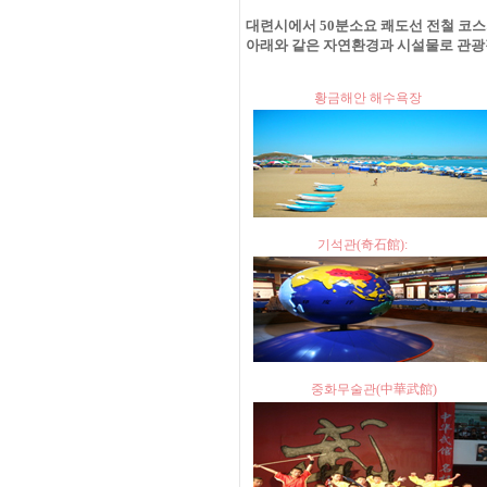
대련시에서 50분소요 쾌도선 전철 코
아래와 같은 자연환경과 시설물로 관광
황금해안 해수욕
기석관(奇石館): 밀
중화무술관(中華武館)