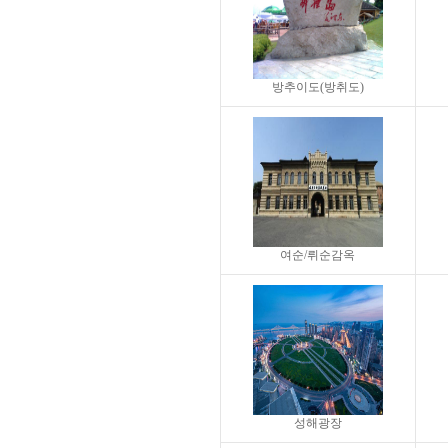
방추이도(방취도)
여순/뤼순감옥
성해광장