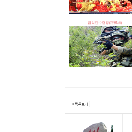
금석탄수렵장(狩獵場