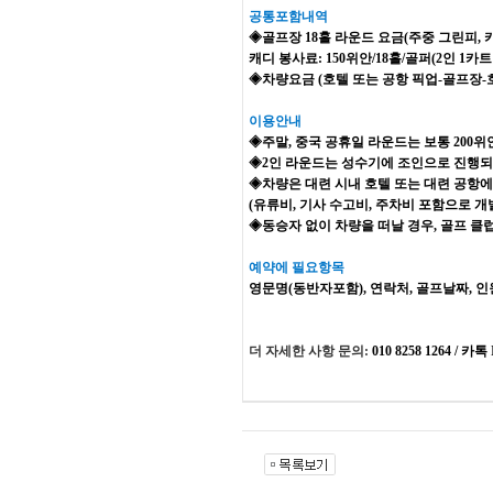
공통포함내역
◈
골프장 18홀 라운드 요금(주중 그린피, 
캐디 봉사료: 150위안/18홀/골퍼(2인 1카
◈
차량요금 (호텔 또는 공항 픽업-골프장-
이용안내
◈
주말, 중국 공휴일 라운드는 보통 200위안
◈
2인 라운드는 성수기에 조인으로 진행되며 
◈
차량은 대련 시내 호텔 또는 대련 공항에서
(유류비, 기사 수고비, 주차비 포함으로 개
◈
동승자 없이 차량을 떠날 경우, 골프 클
예약에 필요항목
영문명(동반자포함), 연락처, 골프날짜, 
더 자세한 사항 문의:
010 8258 1264 / 카톡 