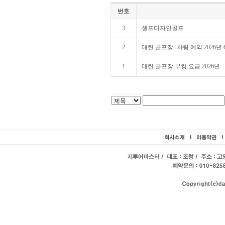
번호
3
셀프디자인골프
2
대련 골프장+차량 예약 2026년
1
대련 골프장 부킹 요금 2026년