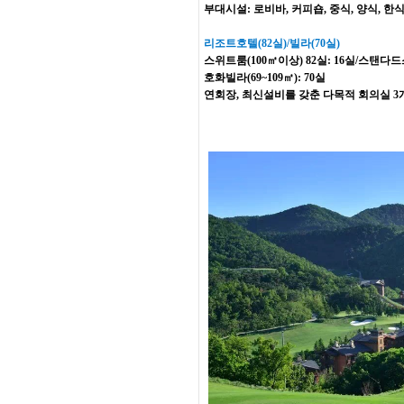
부대시설: 로비바, 커피숍, 중식, 양식, 한
리조트호텔(82실)/빌라(70실)
스위트룸(100㎡이상) 82실: 16실/스탠
호화빌라(69~109㎡): 70실
연회장, 최신설비를 갖춘 다목적 회의실 3개