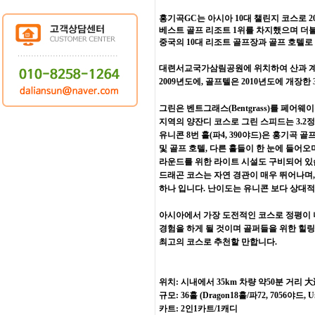
홍기곡GC는 아시아 10대 챌린지 코스로 20
베스트 골프 리조트 1위를 차지했으며 더
중국의 10대 리조트 골프장과 골프 호텔
대련서교국가삼림공원에 위치하여 산과 계곡으로 둘
2009년도에, 골프텔은 2010년도에 개장
그린은 벤트그래스(Bentgrass)를 페어웨이
지역의 양잔디 코스로 그린 스피드는 3.2
유니콘 8번 홀(파4, 390야드)은 홍기곡
및 골프 호텔, 다른 홀들이 한 눈에 들어오며 
라운드를 위한 라이트 시설도 구비되어 있습
드래곤 코스는 자연 경관이 매우 뛰어나며,
하나 입니다.
난이도는 유니콘 보다 상대적
아시아에서 가장 도전적인 코스로 정평이 
경험을 하게 될 것이며 골퍼들을 위한 힐
최고의 코스로 추천할 만합니다.
위치: 시내에서 35km 차량 약50분 거리
大
규모: 36홀 (Dragon18홀/파72, 7056야드, U
카트: 2인1카트/1캐디